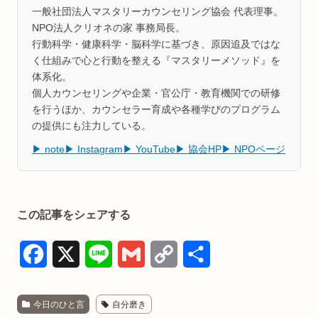
一般社団法人マスタリーカウンセリング協会 代表理事。
NPO法人クリオネの家 事務局長。
行動科学・健康科学・脳科学に基づき、原因追及ではな
く仕組みで心と行動を整える『マスタリーメソッド』を
体系化。
個人カウンセリングや企業・官公庁・教育機関での研修
を行うほか、カウンセラー育成や各種学びのプログラム
の提供にも注力している。
▶ note
▶ Instagram
▶ YouTube
▶ 協会HP
▶ NPOページ
この記事をシェアする
F
X
L
G
C
共
a
i
m
o
有
今日のひと言
自分磨き
c
n
a
p