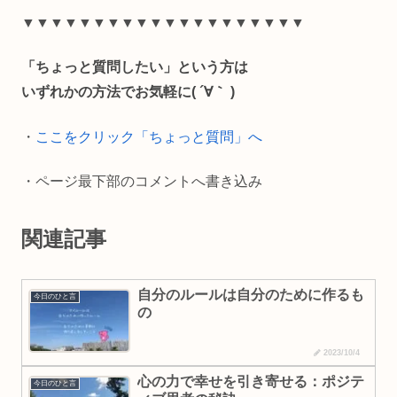
e
e
i
y
▼▼▼▼▼▼▼▼▼▼▼▼▼▼▼▼▼▼▼▼
b
l
L
「ちょっと質問したい」という方は
o
i
いずれかの方法でお気軽に( ´∀｀ )
o
n
・
ここをクリック「ちょっと質問」へ
k
k
・ページ最下部のコメントへ書き込み
関連記事
自分のルールは自分のために作るも
今日のひと言
の
2023/10/4
心の力で幸せを引き寄せる：ポジテ
今日のひと言