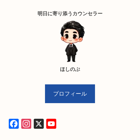
明日に寄り添うカウンセラー
ほしのぶ
プロフィール
F
In
X
Y
a
st
o