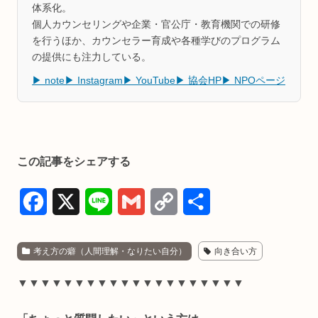
体系化。
個人カウンセリングや企業・官公庁・教育機関での研修
を行うほか、カウンセラー育成や各種学びのプログラム
の提供にも注力している。
▶ note
▶ Instagram
▶ YouTube
▶ 協会HP
▶ NPOページ
この記事をシェアする
F
X
L
G
C
共
a
i
m
o
有
考え方の癖（人間理解・なりたい自分）
向き合い方
c
n
a
p
e
e
i
y
▼▼▼▼▼▼▼▼▼▼▼▼▼▼▼▼▼▼▼▼
b
l
L