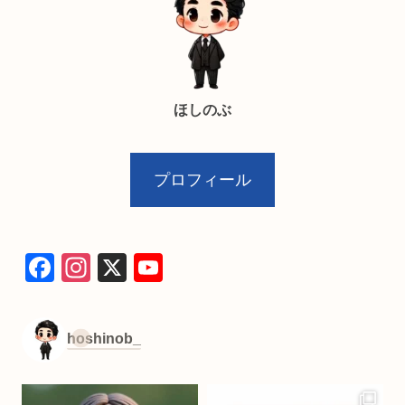
ほしのぶ
プロフィール
F
In
X
Y
a
st
o
c
a
u
hoshinob_
e
gr
T
b
a
u