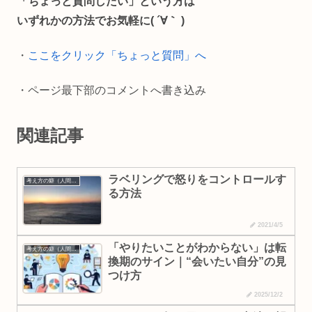
「ちょっと質問したい」という方は
o
i
いずれかの方法でお気軽に( ´∀｀ )
o
n
・
ここをクリック「ちょっと質問」へ
k
k
・ページ最下部のコメントへ書き込み
関連記事
ラベリングで怒りをコントロールす
考え方の癖（人間理解・なりたい自分）
る方法
2021/4/5
「やりたいことがわからない」は転
考え方の癖（人間理解・なりたい自分）
換期のサイン｜“会いたい自分”の見
つけ方
2025/12/2