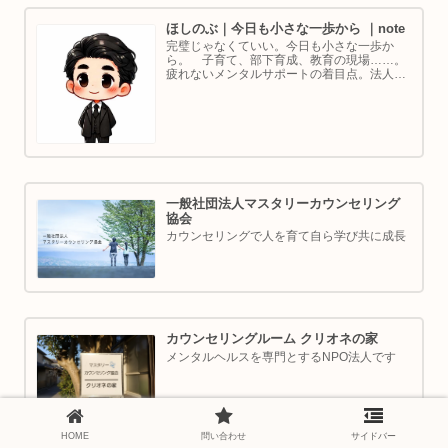
ほしのぶ｜今日も小さな一歩から ｜note
完璧じゃなくていい。今日も小さな一歩か
ら。 子育て、部下育成、教育の現場……。
疲れないメンタルサポートの着目点。法人代
表／ゴルフ・ボルダリング好き。ちょっと健
康オタクな中年カウンセラーです。
一般社団法人マスタリーカウンセリング
協会
カウンセリングで人を育て自ら学び共に成長
カウンセリングルーム クリオネの家
メンタルヘルスを専門とするNPO法人です
HOME
問い合わせ
サイドバー