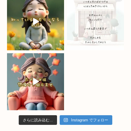
o
m
b
o
e
k
C
h
a
n
n
el
さらに読み込む...
Instagram でフォロー