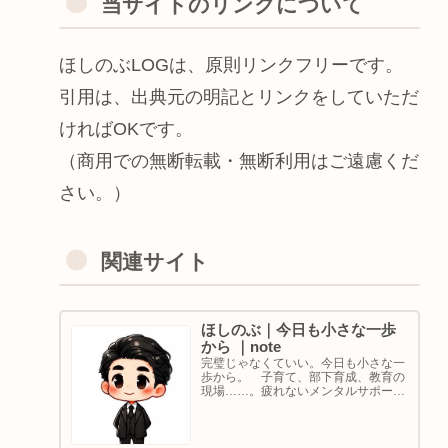
当サイトのリンクについて
ほしのぶLOGは、原則リンクフリーです。
引用は、出典元の明記とリンクをしていただ
ければOKです。
（商用での無断転載・無断利用はご遠慮くだ
さい。）
関連サイト
ほしのぶ｜今日も小さな一歩
から ｜note
完璧じゃなくていい。今日も小さな一
歩から。 子育て、部下育成、教育の
現場……。疲れないメンタルサポート
の着目点。法人代表／ゴルフ・ボルダ
リング好き。ちょっと健康オタクな中
年カウンセラーです。