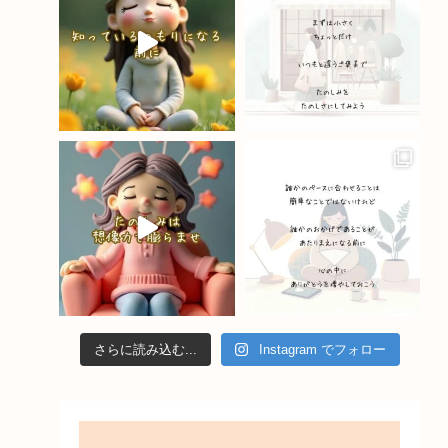
o
e
k
C
h
a
n
n
el
さらに読み込む...
Instagram でフォロー