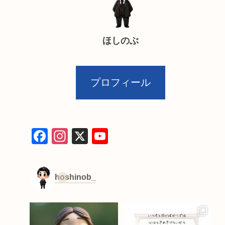
ほしのぶ
プロフィール
F
In
X
Y
a
st
o
c
a
u
hoshinob_
e
gr
T
b
a
u
o
m
b