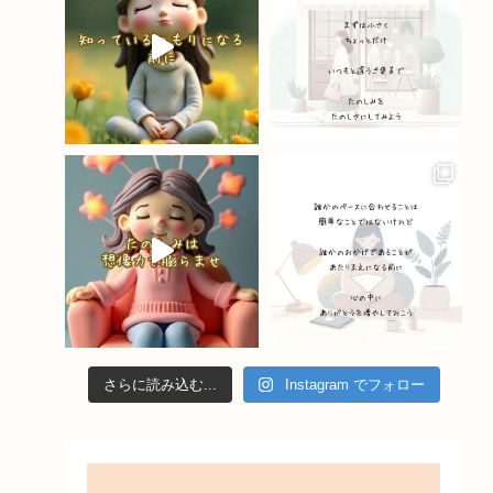
o
e
k
C
h
a
n
n
el
さらに読み込む...
Instagram でフォロー