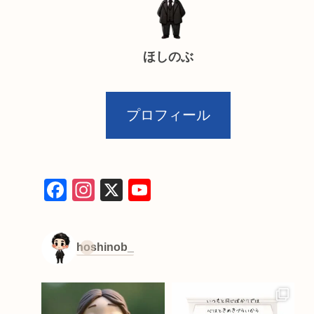
ほしのぶ
プロフィール
F
In
X
Y
a
st
o
c
a
u
hoshinob_
e
gr
T
b
a
u
o
m
b