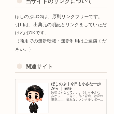
当サイトのリンクについて
ほしのぶLOGは、原則リンクフリーです。
引用は、出典元の明記とリンクをしていただ
ければOKです。
（商用での無断転載・無断利用はご遠慮くだ
さい。）
関連サイト
ほしのぶ｜今日も小さな一歩
から ｜note
完璧じゃなくていい。今日も小さな一
歩から。 子育て、部下育成、教育の
現場……。疲れないメンタルサポート
の着目点。法人代表／ゴルフ・ボルダ
リング好き。ちょっと健康オタクな中
年カウンセラーです。