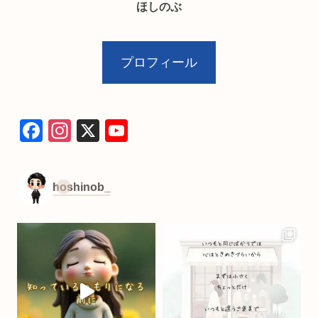
ほしのぶ
プロフィール
F
In
X
Y
a
st
o
c
a
u
hoshinob_
e
gr
T
b
a
u
o
m
b
o
e
k
C
h