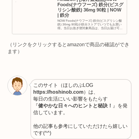
Foods(ナウフーズ) 鉄分(ビスグ
リシン酸鉄) 36mg 90粒 | NOW
| 鉄分
NOW Foods(ナウフーズ) 鉄分(ビスグリシン酸
鉄) 36mg 90粒が鉄分ストアでいつでもお買い
得。当日お急ぎ便対象商品は、当日お届け可能
です。アマゾン配送商品は、通常配送無料（一
部除く）。
（リンクをクリックするとamazonで商品の確認ができ
ます）
このサイト（ほしのぶLOG
https://hoshinob.com
）は、
毎日の生活にいい影響をもたらす
『
健やかな日々へのヒントと秘訣！
』を発
信しています。
他の記事も参考にしていただけたら嬉しい
です(^^)