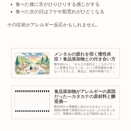
食べた後に舌がひりひりする感じがする
食べた次の日はフケや肌荒れがひどくなる
その症状がアレルギー反応かもしれません。
メンタルの疲れを招く慢性炎
症！食品添加物との付き合い方
数年前から、「からだの炎症がこころのバラン
スに影響を与えている」という研究報告が多く
なってきました。最近は、講演や研修でも「か
らだの炎症とこころのバランス」を題材にして
ほしいという依頼が増えています。講演や研修
では、私の体験をまじえながらお...
食品添加物がアレルギーの原因
だった―カタカナの原材料と醸
造酒―
数年前から蕁麻疹に悩ませられるようになり、
病院の検査で原因がわからなかったのがきっか
けで、蕁麻疹の原因になる可能性のあることを
調べて、自分で試しているうちにいろいろとわ
かってきたことがあります。 それは、カタカ
ナで書かれた原材料が入ってる物...