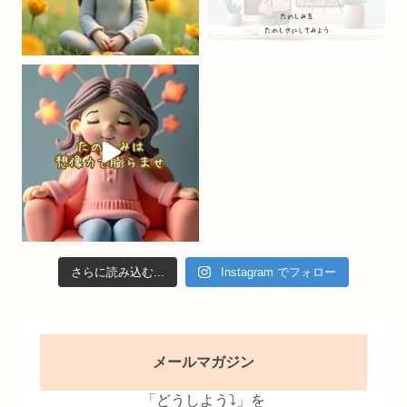
a
n
n
el
さらに読み込む...
Instagram でフォロー
メールマガジン
「どうしよう⤵」を