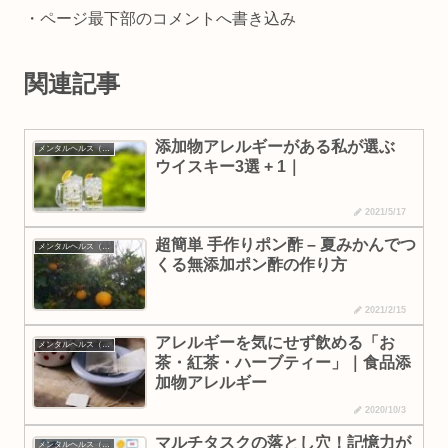
・ページ最下部のコメントへ書き込み
関連記事
添加物アレルギーがある私が選ぶ
メンタルヘルス（生活習慣・食べ物）
ウイスキー3選 + 1｜
2021/5/17
超簡単 手作りポン酢 – 夏みかんでつ
メンタルヘルス（生活習慣・食べ物）
くる無添加ポン酢の作り方
2021/2/15
アレルギーを気にせず飲める「お
メンタルヘルス（生活習慣・食べ物）
茶・紅茶・ハーブティー」｜食品添
加物アレルギー
2020/10/3
マルチタスクの落とし穴！記憶力が
メンタルヘルス（生活習慣・食べ物）