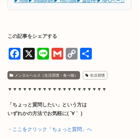
▶ note
▶ Instagram
▶ YouTube
▶ 協会HP
▶ NPOページ
この記事をシェアする
F
X
L
G
C
共
a
i
m
o
有
メンタルヘルス（生活習慣・食べ物）
生活習慣
c
n
a
p
e
e
i
y
▼▼▼▼▼▼▼▼▼▼▼▼▼▼▼▼▼▼▼▼
b
l
L
「ちょっと質問したい」という方は
o
i
いずれかの方法でお気軽に( ´∀｀ )
o
n
・
ここをクリック「ちょっと質問」へ
k
k