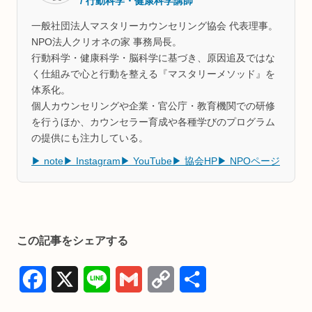
/ 行動科学・健康科学講師
一般社団法人マスタリーカウンセリング協会 代表理事。
NPO法人クリオネの家 事務局長。
行動科学・健康科学・脳科学に基づき、原因追及ではな
く仕組みで心と行動を整える『マスタリーメソッド』を
体系化。
個人カウンセリングや企業・官公庁・教育機関での研修
を行うほか、カウンセラー育成や各種学びのプログラム
の提供にも注力している。
▶ note
▶ Instagram
▶ YouTube
▶ 協会HP
▶ NPOページ
この記事をシェアする
F
X
L
G
C
共
a
i
m
o
有