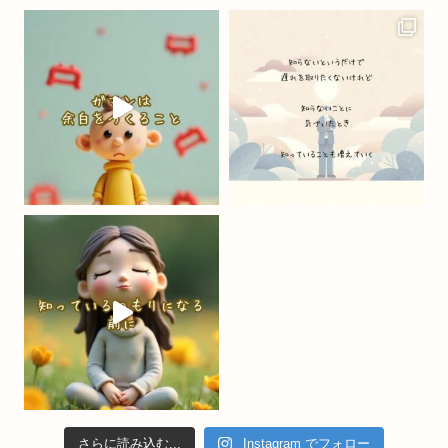
b
a
u
o
m
b
o
e
k
C
h
a
n
n
el
さらに読み込む...
Instagram でフォロー