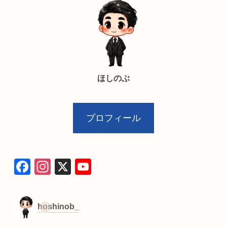
ほしのぶ
プロフィール
F
In
X
Y
a
st
o
c
a
u
hoshinob_
e
gr
T