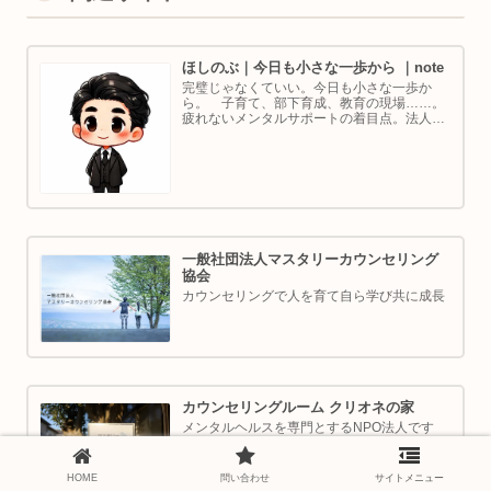
ほしのぶ｜今日も小さな一歩から ｜note
完璧じゃなくていい。今日も小さな一歩か
ら。 子育て、部下育成、教育の現場……。
疲れないメンタルサポートの着目点。法人代
表／ゴルフ・ボルダリング好き。ちょっと健
康オタクな中年カウンセラーです。
一般社団法人マスタリーカウンセリング
協会
カウンセリングで人を育て自ら学び共に成長
カウンセリングルーム クリオネの家
メンタルヘルスを専門とするNPO法人です
HOME
問い合わせ
サイトメニュー