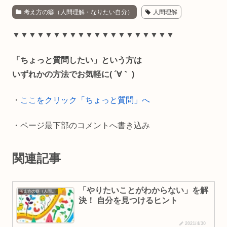
考え方の癖（人間理解・なりたい自分）
人間理解
c
n
a
p
e
e
i
y
▼▼▼▼▼▼▼▼▼▼▼▼▼▼▼▼▼▼▼▼
b
l
L
「ちょっと質問したい」という方は
o
i
いずれかの方法でお気軽に( ´∀｀ )
o
n
・
ここをクリック「ちょっと質問」へ
k
k
・ページ最下部のコメントへ書き込み
関連記事
「やりたいことがわからない」を解
考え方の癖（人間理解・なりたい自分）
決！ 自分を見つけるヒント
2021/4/30